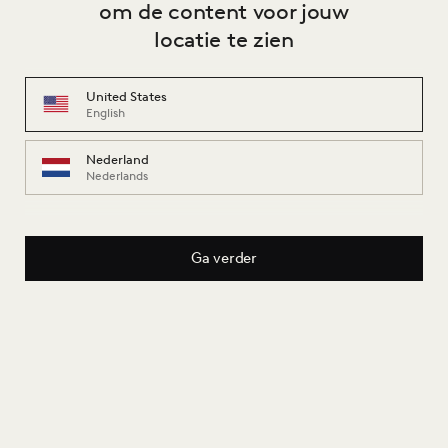
om de content voor jouw
Parchment RAL1013
Parchment Sepia RAL1013 &
locatie te zien
NCS S 3020-Y10R
United States
English
Nederland
Nederlands
Peach RAL2012
Pear NCS S 2020-G90Y
Ga verder