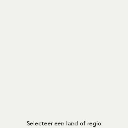
Mahogany RAL 3007
Midnight RAL5004
Selecteer een land of regio